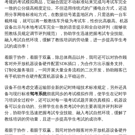
考规的考试模拟商品，它融合固定不动标准站来完成与考试车完全
一致的公分级高精度定位。不但适用传统式的广播电台方式，还适
用分享网络标准站方式，在数据信号遮盖地区内，只需选购一台车
截终端 ，就可以将一般教练车升級为考试车，性价比高极高。机器
设备出示与本地考试车完全一致的语音提示和全自动评判（能够依
照教练员规定调节评判规范），协助学生迅速把握考試专业技能、
融入考試自然环境，缓解了教练培训的劳动量，进一步提高学生考
試的成功率！
着眼于协作，着眼于双赢，除总体商品以外，我司还可以对协作顾
客对外开放机器设备硬件配置SDK插口，为合作方出示服务支持、
订制化服务项目，一同开展大量业务流程的二次开发，协助顾客已
有手机软件在硬件配置机器设备上平稳运作。
设备不但考虑交通运输部全新的记时终端技术标准规定，另外还具
备与现行标准
驾考系统
彻底同歩的考试模拟作用，使学生在记时学
习培训全过程中，还可以对每一项考试试题开展仿真模拟，机器设
备可以全自动的、分辨学生在各类考試中的主要表现并评判和评
分，协助学生迅速把握考試专业技能、融入考試自然环境，缓解了
教练培训的劳动量，且进一步提高学生考試的成功率。
着眼于协作，着眼于双赢，我司对协作顾客对外开放机器设备硬件