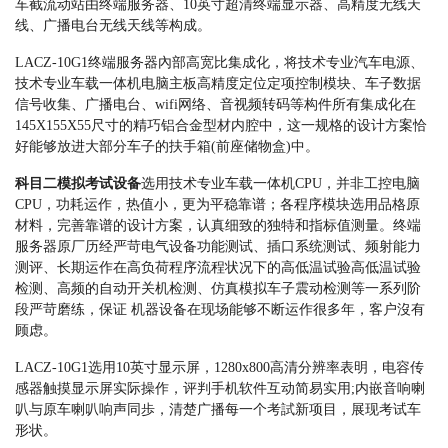
车截流动站由终端服务器、10英寸超清终端显示器、高精度无线天
线、广播电台无线天线等构成。
LACZ-10G1终端服务器內部高宽比集成化，将技术专业汽车电源、
技术专业车载一体机电脑主板高精度定位定项控制模块、车子数据
信号收集、广播电台、wifi网络、音视频转码等构件所有集成化在
145X155X55尺寸的精巧铝合金型材内腔中，这一规格的设计方案恰
好能够放进大部分车子的扶手箱(前座储物盒)中。
科目二模拟考试
设备
选用技术专业车载一体机CPU，并非工控电脑
CPU，功耗运作，热值小，更为平稳靠谱；各程序模块选用品格原
材料，完善靠谱的设计方案，认真细致的独特和指标值测量。终端
服务器原厂历经严苛电气设备功能测试、插口系统测试、频射能力
测评、长期运作在高负荷程序流程状况下的高低温试验高低温试验
检测、高频的自动开关机检测、仿真模拟车子震动检测等一系列阶
段严苛磨练，保证 机器设备在现场能够不断运作很多年，客户沒有
顾虑。
LACZ-10G1选用10英寸显示屏，1280x800高清分辨率表明，电容传
感器触摸显示屏实际操作，评判手机软件互动简易实用;内嵌音响喇
叭与原车喇叭响声同歩，清楚广播每一个考試新项目，展现考试车
形状。