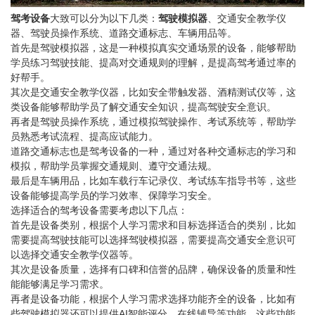
驾考设备
大致可以分为以下几类：
驾驶模拟器
、交通安全教学仪
器、驾驶员操作系统、道路交通标志、车辆用品等。
首先是驾驶模拟器，这是一种模拟真实交通场景的设备，能够帮助
学员练习驾驶技能、提高对交通规则的理解，是提高驾考通过率的
好帮手。
其次是交通安全教学仪器，比如安全带触发器、酒精测试仪等，这
类设备能够帮助学员了解交通安全知识，提高驾驶安全意识。
再者是驾驶员操作系统，通过模拟驾驶操作、考试系统等，帮助学
员熟悉考试流程、提高应试能力。
道路交通标志也是驾考设备的一种，通过对各种交通标志的学习和
模拟，帮助学员掌握交通规则、遵守交通法规。
最后是车辆用品，比如车载行车记录仪、考试练车指导书等，这些
设备能够提高学员的学习效率、保障学习安全。
选择适合的驾考设备需要考虑以下几点：
首先是设备类别，根据个人学习需求和目标选择适合的类别，比如
需要提高驾驶技能可以选择驾驶模拟器，需要提高交通安全意识可
以选择交通安全教学仪器等。
其次是设备质量，选择有口碑和信誉的品牌，确保设备的质量和性
能能够满足学习需求。
再者是设备功能，根据个人学习需求选择功能齐全的设备，比如有
些驾驶模拟器还可以提供AI智能评分、在线辅导等功能，这些功能