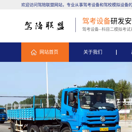
欢迎访问驾陪联盟网站，专业从事驾考设备和驾校模拟设备
驾考设备
研发安
驾考设备--科目二模拟考试
网站首页
关于我们
公司简介
内蒙
企业文化
内蒙
资质荣誉
内蒙
内蒙
内蒙
内蒙